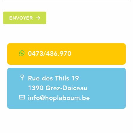
ENVOYER
0473/486.970
Rue des Thils 19
1390 Grez-Doiceau
info@hoplaboum.be