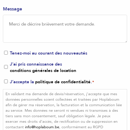
Message
Newsletter
Tenez-moi au courant des nouveautés
Conditions
J'ai pris connaissance des
conditions générales de location
générales
de
RGPD
J’accepte la
politique de confidentialité
.
*
location
*
*
En validant ma demande de devis/réservation, j’accepte que mes
données personnelles soient collectées et traitées par Hoplaboum
afin de gérer ma réservation, la facturation et la communication liée
au service. Mes données ne seront ni vendues ni transmises à des
tiers sans mon consentement, sauf obligation légale. Je peux
exercer mes droits d’accès, de rectification ou de suppression en
contactant
info@hoplaboum.be
, conformément au RGPD