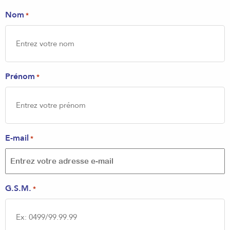
Nom
*
Prénom
*
E-mail
*
G.S.M.
*