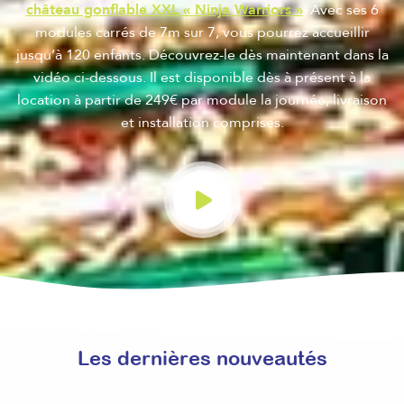
château gonflable XXL « Ninja Warriors »
. Avec ses 6
modules carrés de 7m sur 7, vous pourrez accueillir
jusqu’à 120 enfants. Découvrez-le dès maintenant dans la
vidéo ci-dessous. Il est disponible dès à présent à la
location à partir de 249€ par module la journée, livraison
et installation comprises.
Les dernières nouveautés