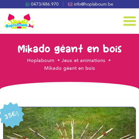
0473/486.970
info@hoplaboum.be
Menu
Mikado géant en bois
Hoplaboum
Jeux et animations
Mikado géant en bois
35€
/j