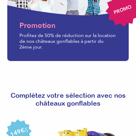
PROMO
Promotion
Profitez de 50% de réduction sur la location
de nos châteaux gonflables à partir du
2ème jour.
Complétez votre sélection avec nos
châteaux gonflables
149€
/j