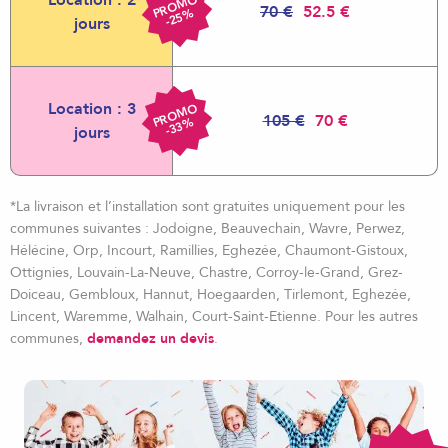
R
O
M
O
-
2
5
70 €
52.5 €
P
%
jours
Location : 3
R
O
M
O
-
3
3
105 €
70 €
P
%
jours
*La livraison et l’installation sont gratuites uniquement pour les
communes suivantes : Jodoigne, Beauvechain, Wavre, Perwez,
Hélécine, Orp, Incourt, Ramillies, Eghezée, Chaumont-Gistoux,
Ottignies, Louvain-La-Neuve, Chastre, Corroy-le-Grand, Grez-
Doiceau, Gembloux, Hannut, Hoegaarden, Tirlemont, Eghezée,
Lincent, Waremme, Walhain, Court-Saint-Etienne. Pour les autres
communes,
demandez un devis
.