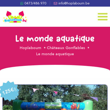
0473/486.970
info@hoplaboum.be
Menu
Le monde aquatique
Hoplaboum
Châteaux Gonflables
Le monde aquatique
125€
/j