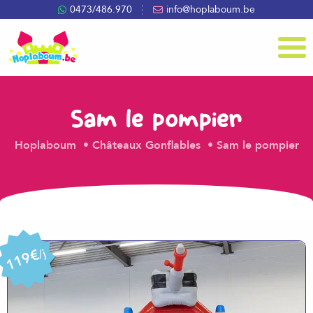
0473/486.970
info@hoplaboum.be
Menu
Sam le pompier
Hoplaboum
Châteaux Gonflables
Sam le pompier
119€
/j