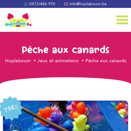
0473/486.970
info@hoplaboum.be
Menu
Pêche aux canards
Hoplaboum
Jeux et animations
Pêche aux canards
75€
/j