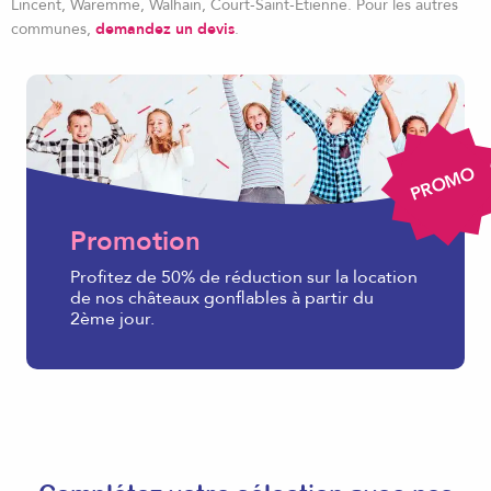
Lincent, Waremme, Walhain, Court-Saint-Etienne. Pour les autres
communes,
demandez un devis
.
PROMO
Promotion
Profitez de 50% de réduction sur la location
de nos châteaux gonflables à partir du
2ème jour.