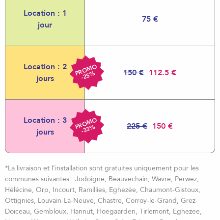
Location : 1
75 €
jour
Location : 2
R
O
M
O
-
2
5
150 €
112.5 €
P
%
jours
Location : 3
R
O
M
O
-
3
3
225 €
150 €
P
%
jours
*La livraison et l’installation sont gratuites uniquement pour les
communes suivantes : Jodoigne, Beauvechain, Wavre, Perwez,
Hélécine, Orp, Incourt, Ramillies, Eghezée, Chaumont-Gistoux,
Ottignies, Louvain-La-Neuve, Chastre, Corroy-le-Grand, Grez-
Doiceau, Gembloux, Hannut, Hoegaarden, Tirlemont, Eghezée,