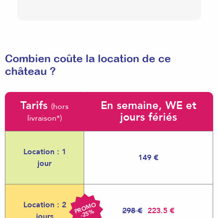
Combien coûte la location de ce
château ?
Tarifs
En semaine, WE et
(hors
jours fériés
livraison*)
Location : 1
149 €
jour
Location : 2
R
O
M
O
-
2
5
298 €
223.5 €
P
%
jours