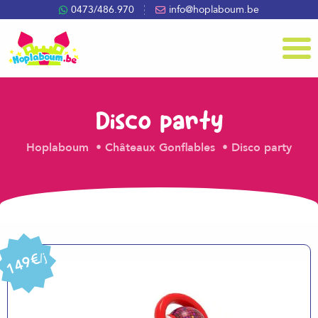
0473/486.970
info@hoplaboum.be
Menu
Disco party
Hoplaboum
Châteaux Gonflables
Disco party
149€
/j