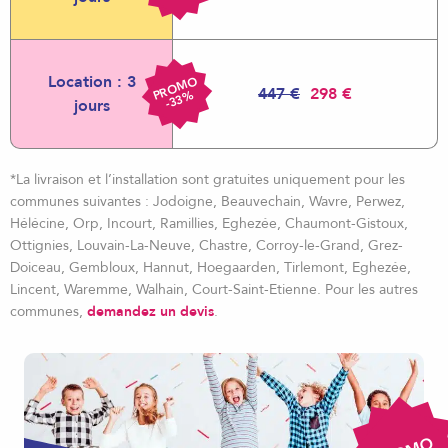
Location : 3
R
O
M
O
-
3
3
447 €
298 €
P
%
jours
*La livraison et l’installation sont gratuites uniquement pour les
communes suivantes : Jodoigne, Beauvechain, Wavre, Perwez,
Hélécine, Orp, Incourt, Ramillies, Eghezée, Chaumont-Gistoux,
Ottignies, Louvain-La-Neuve, Chastre, Corroy-le-Grand, Grez-
Doiceau, Gembloux, Hannut, Hoegaarden, Tirlemont, Eghezée,
Lincent, Waremme, Walhain, Court-Saint-Etienne. Pour les autres
communes,
demandez un devis
.