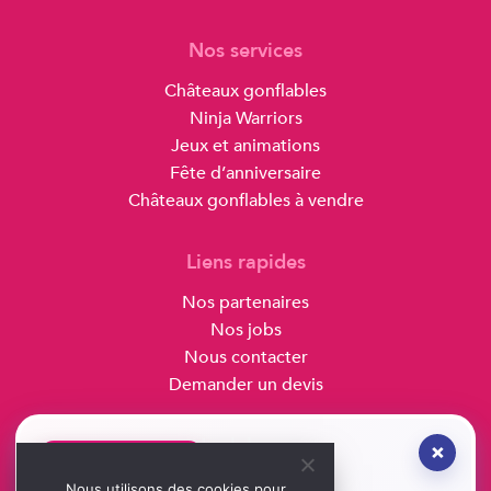
Nos services
Châteaux gonflables
Ninja Warriors
Jeux et animations
Fête d’anniversaire
Châteaux gonflables à vendre
Liens rapides
Nos partenaires
Nos jobs
Nous contacter
Demander un devis
Hoplaboum
×
NOUVEAUTÉ 2026
Rue des Thils 19
Nous utilisons des cookies pour